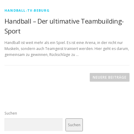
HANDBALL-TV-BEBURG
Handball – Der ultimative Teambuilding-
Sport
Handball ist weit mehr als ein Spiel. Es ist eine Arena, in der nicht nur
Muskeln, sondern auch Teamgeist trainiert werden. Hier geht es darum,
gemeinsam zu gewinnen, Rückschläge zu …
B
e
NEUERE BEITRÄGE
i
t
r
a
Suchen
g
s
Suchen
n