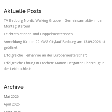
a
v
Aktuelle Posts
i
TV Bedburg Nordic Walking Gruppe – Gemeinsam aktiv in den
g
Montag starten!
a
Leichtathletinnen sind Doppelmeisterinnen
t
Anmeldung für den 22. GVG Citylauf Bedburg am 13.09.2026 ist
i
geöffnet
o
Erfolgreiche Teilnahme an der Europameisterschaft
n
Erfolgreiche Ehrung in Frechen: Marion Hergarten überzeugt in
der Leichtathletik
Archive
Mai 2026
April 2026
März 2026