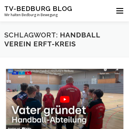
Zum
TV-BEDBURG BLOG
Inhalt
Menü
springen
Wir halten Bedburg in Bewegung
STARTSEITE
TV-BEDBURG
SCHLAGWORT:
HANDBALL
VEREIN ERFT-KREIS
HANDBALL-TV-BEBURG
HANDBALL NEWS
HANDBALL REGELN
PROFILE TRAINERTEAM
SPIELE-KALENDER
UNSERE HANDBALL TEAMS IM ÜBERBLICK