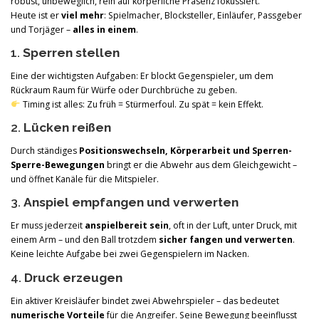
robust, unbeweglich, rein auf körperliche Präsenz fokussiert.
Heute ist er
viel mehr
: Spielmacher, Blocksteller, Einläufer, Passgeber
und Torjäger –
alles in einem
.
1.
Sperren stellen
Eine der wichtigsten Aufgaben: Er blockt Gegenspieler, um dem
Rückraum Raum für Würfe oder Durchbrüche zu geben.
Timing ist alles: Zu früh = Stürmerfoul. Zu spät = kein Effekt.
2.
Lücken reißen
Durch ständiges
Positionswechseln, Körperarbeit und Sperren-
Sperre-Bewegungen
bringt er die Abwehr aus dem Gleichgewicht –
und öffnet Kanäle für die Mitspieler.
3.
Anspiel empfangen und verwerten
Er muss jederzeit
anspielbereit sein
, oft in der Luft, unter Druck, mit
einem Arm – und den Ball trotzdem
sicher fangen und verwerten
.
Keine leichte Aufgabe bei zwei Gegenspielern im Nacken.
4.
Druck erzeugen
Ein aktiver Kreisläufer bindet zwei Abwehrspieler – das bedeutet
numerische Vorteile
für die Angreifer. Seine Bewegung beeinflusst