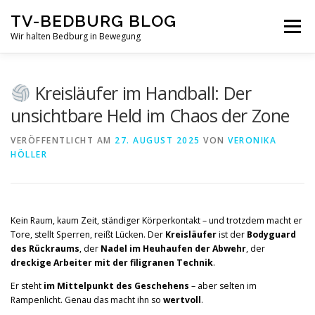
Zum
TV-BEDBURG BLOG
Inhalt
Menü
springen
Wir halten Bedburg in Bewegung
STARTSEITE
TV-BEDBURG
Kreisläufer im Handball: Der
unsichtbare Held im Chaos der Zone
HANDBALL-TV-BEBURG
HANDBALL NEWS
VERÖFFENTLICHT AM
27. AUGUST 2025
VON
VERONIKA
HÖLLER
HANDBALL REGELN
PROFILE TRAINERTEAM
Kein Raum, kaum Zeit, ständiger Körperkontakt – und trotzdem macht er
Tore, stellt Sperren, reißt Lücken. Der
Kreisläufer
ist der
Bodyguard
SPIELE-KALENDER
des Rückraums
, der
Nadel im Heuhaufen der Abwehr
, der
dreckige Arbeiter mit der filigranen Technik
.
Er steht
im Mittelpunkt des Geschehens
– aber selten im
UNSERE HANDBALL TEAMS IM ÜBERBLICK
Rampenlicht. Genau das macht ihn so
wertvoll
.