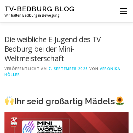
Zum
TV-BEDBURG BLOG
Inhalt
Menü
springen
Wir halten Bedburg in Bewegung
STARTSEITE
TV-BEDBURG
Die weibliche E-Jugend des TV
Bedburg bei der Mini-
Weltmeisterschaft
HANDBALL-TV-BEBURG
HANDBALL NEWS
VERÖFFENTLICHT AM
7. SEPTEMBER 2025
VON
VERONIKA
HÖLLER
HANDBALL REGELN
PROFILE TRAINERTEAM
Ihr seid großartig Mädels
SPIELE-KALENDER
UNSERE HANDBALL TEAMS IM ÜBERBLICK