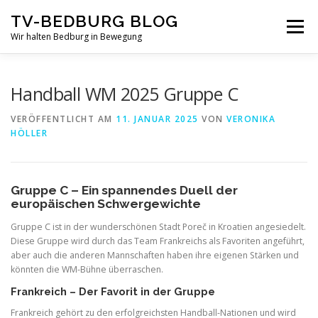
Zum
TV-BEDBURG BLOG
Inhalt
Menü
springen
Wir halten Bedburg in Bewegung
STARTSEITE
TV-BEDBURG
Handball WM 2025 Gruppe C
VERÖFFENTLICHT AM
11. JANUAR 2025
VON
VERONIKA
HÖLLER
HANDBALL-TV-BEBURG
HANDBALL NEWS
HANDBALL REGELN
PROFILE TRAINERTEAM
Gruppe C – Ein spannendes Duell der
europäischen Schwergewichte
Gruppe C ist in der wunderschönen Stadt Poreč in Kroatien angesiedelt.
SPIELE-KALENDER
Diese Gruppe wird durch das Team Frankreichs als Favoriten angeführt,
aber auch die anderen Mannschaften haben ihre eigenen Stärken und
könnten die WM-Bühne überraschen.
Frankreich – Der Favorit in der Gruppe
UNSERE HANDBALL TEAMS IM ÜBERBLICK
Frankreich gehört zu den erfolgreichsten Handball-Nationen und wird