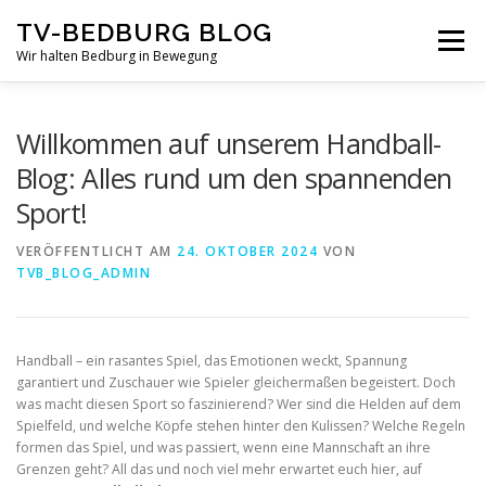
Zum
TV-BEDBURG BLOG
Inhalt
Menü
springen
Wir halten Bedburg in Bewegung
STARTSEITE
TV-BEDBURG
Willkommen auf unserem Handball-
Blog: Alles rund um den spannenden
Sport!
HANDBALL-TV-BEBURG
HANDBALL NEWS
VERÖFFENTLICHT AM
24. OKTOBER 2024
VON
TVB_BLOG_ADMIN
HANDBALL REGELN
PROFILE TRAINERTEAM
Handball – ein rasantes Spiel, das Emotionen weckt, Spannung
SPIELE-KALENDER
garantiert und Zuschauer wie Spieler gleichermaßen begeistert. Doch
was macht diesen Sport so faszinierend? Wer sind die Helden auf dem
Spielfeld, und welche Köpfe stehen hinter den Kulissen? Welche Regeln
formen das Spiel, und was passiert, wenn eine Mannschaft an ihre
UNSERE HANDBALL TEAMS IM ÜBERBLICK
Grenzen geht? All das und noch viel mehr erwartet euch hier, auf